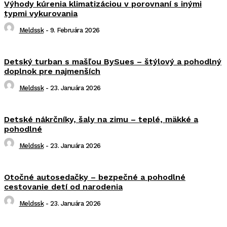
Výhody kúrenia klimatizáciou v porovnaní s inými
typmi vykurovania
Meldssk
-
9. Februára 2026
Detský turban s mašľou BySues – štýlový a pohodlný
doplnok pre najmenších
Meldssk
-
23. Januára 2026
Detské nákrčníky, šaly na zimu – teplé, mäkké a
pohodlné
Meldssk
-
23. Januára 2026
Otočné autosedačky – bezpečné a pohodlné
cestovanie detí od narodenia
Meldssk
-
23. Januára 2026