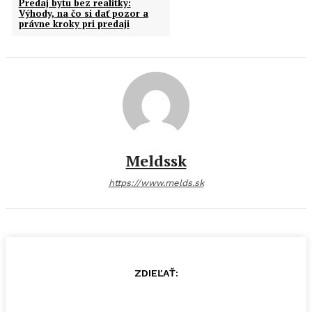
Predaj bytu bez realitky:
Výhody, na čo si dať pozor a
právne kroky pri predaji
Meldssk
https://www.melds.sk
ZDIEĽAŤ: