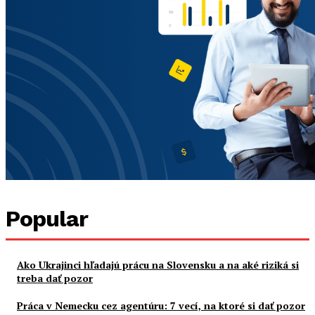
Popular
Ako Ukrajinci hľadajú prácu na Slovensku a na aké riziká si
treba dať pozor
Práca v Nemecku cez agentúru: 7 vecí, na ktoré si dať pozor