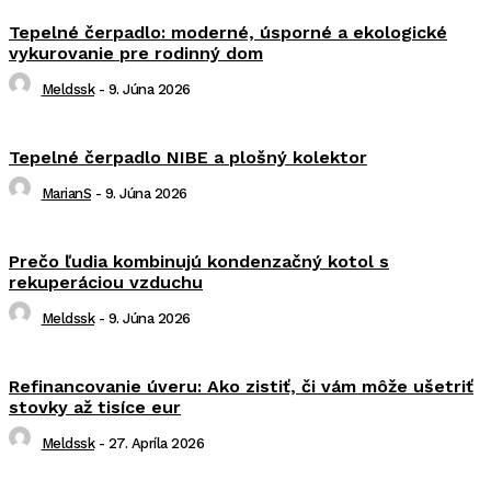
Tepelné čerpadlo: moderné, úsporné a ekologické
vykurovanie pre rodinný dom
Meldssk
-
9. Júna 2026
Tepelné čerpadlo NIBE a plošný kolektor
MarianS
-
9. Júna 2026
Prečo ľudia kombinujú kondenzačný kotol s
rekuperáciou vzduchu
Meldssk
-
9. Júna 2026
Refinancovanie úveru: Ako zistiť, či vám môže ušetriť
stovky až tisíce eur
Meldssk
-
27. Apríla 2026