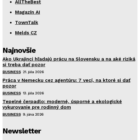
AllTheBest
Magazín AI
TownTalk
Melds CZ
Najnovšie
Ako Ukrajinci hľadajú prácu na Slovensku a na aké riziká
si treba dať pozor
BUSINESS
21. júla 2026
Práca v Nemecku cez agentúru: 7 vecí, na ktoré si dať
pozor
BUSINESS
13. júla 2026
Tepelné čerpadlo: moderné, úsporné a ekologické
vykurovanie pre rodinný dom
BUSINESS
9. júna 2026
Newsletter