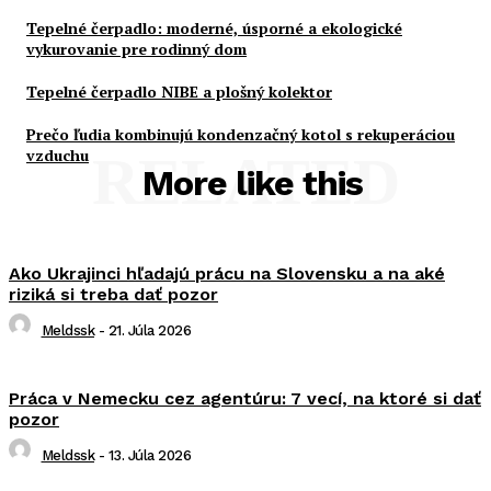
Tepelné čerpadlo: moderné, úsporné a ekologické
vykurovanie pre rodinný dom
Tepelné čerpadlo NIBE a plošný kolektor
Prečo ľudia kombinujú kondenzačný kotol s rekuperáciou
vzduchu
RELATED
More like this
Ako Ukrajinci hľadajú prácu na Slovensku a na aké
riziká si treba dať pozor
Meldssk
-
21. Júla 2026
Práca v Nemecku cez agentúru: 7 vecí, na ktoré si dať
pozor
Meldssk
-
13. Júla 2026