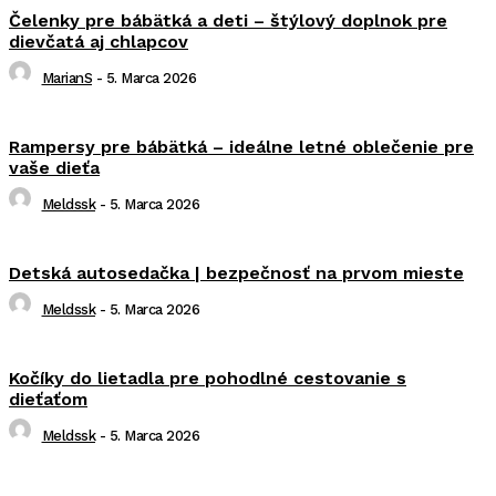
Čelenky pre bábätká a deti – štýlový doplnok pre
dievčatá aj chlapcov
MarianS
-
5. Marca 2026
Rampersy pre bábätká – ideálne letné oblečenie pre
vaše dieťa
Meldssk
-
5. Marca 2026
Detská autosedačka | bezpečnosť na prvom mieste
Meldssk
-
5. Marca 2026
Kočíky do lietadla pre pohodlné cestovanie s
dieťaťom
Meldssk
-
5. Marca 2026