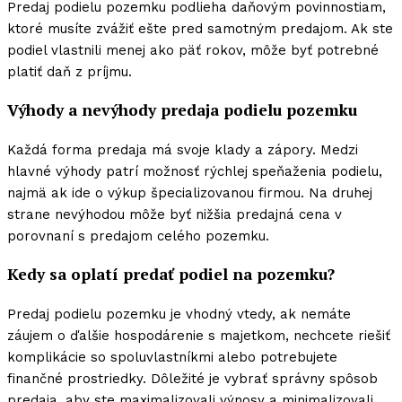
Predaj podielu pozemku podlieha daňovým povinnostiam,
ktoré musíte zvážiť ešte pred samotným predajom. Ak ste
podiel vlastnili menej ako päť rokov, môže byť potrebné
platiť daň z príjmu.
Výhody a nevýhody predaja podielu pozemku
Každá forma predaja má svoje klady a zápory. Medzi
hlavné výhody patrí možnosť rýchlej speňaženia podielu,
najmä ak ide o výkup špecializovanou firmou. Na druhej
strane nevýhodou môže byť nižšia predajná cena v
porovnaní s predajom celého pozemku.
Kedy sa oplatí predať podiel na pozemku?
Predaj podielu pozemku je vhodný vtedy, ak nemáte
záujem o ďalšie hospodárenie s majetkom, nechcete riešiť
komplikácie so spoluvlastníkmi alebo potrebujete
finančné prostriedky. Dôležité je vybrať správny spôsob
predaja, aby ste maximalizovali výnosy a minimalizovali