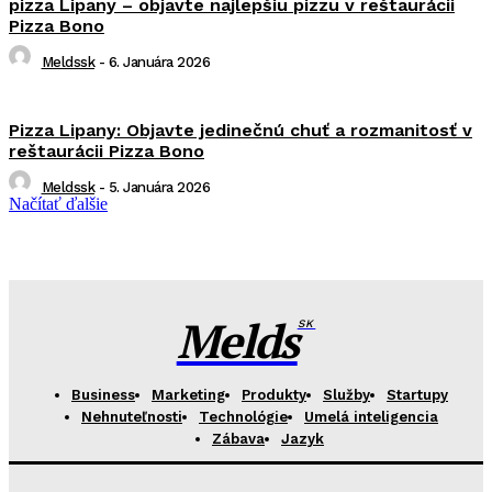
pizza Lipany – objavte najlepšiu pizzu v reštaurácii
Pizza Bono
Meldssk
-
6. Januára 2026
Pizza Lipany: Objavte jedinečnú chuť a rozmanitosť v
reštaurácii Pizza Bono
Meldssk
-
5. Januára 2026
Načítať ďalšie
Melds
SK
Business
Marketing
Produkty
Služby
Startupy
Nehnuteľnosti
Technológie
Umelá inteligencia
Zábava
Jazyk